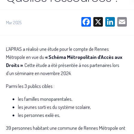
Facebook
X
Link
E
Mar 2025
L’APRAS a réalisé une étude pour le compte de Rennes
Métropole en vue du
« Schéma Métropolitain d’Accès aux
Droits »
. Cette étude a été présentée à nos partenaires lors
d’un séminaire en novembre 2024.
Parmi les 3 publics cibles :
les familles monoparentales,
les jeunes sorti·es du système scolaire,
les personnes exilé·es,
39 personnes habitant une commune de Rennes Métropole ont