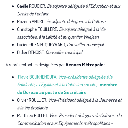
Gaëlle ROUGIER,
2è adjointe déléguée à l’Education et aux
Droits de l’enfant
Rozenn ANDRO,
4è adjointe déléguée à la Culture
Christophe FOUILLERE,
5è adjoint délégué à la Vie
associative, à la Laïcité et au quartier Villejean
Lucien GUENIN-QUEYRARD,
Conseiller municipal
Didier BENOIST,
Conseiller municipal
4 représentant·es désigné·es par
Rennes Métropole
:
Flavie BOUKHENOUFA,
Vice-présidente déléguée à la
Solidarité, à l’Egalité et à la Cohésion sociale,
membre
du Bureau au poste de Secrétaire
Olivier ROULLIER,
Vice-Président délégué à la Jeunesse et
à la Vie étudiante
Matthieu POLLET,
Vice-Président délégué à la Culture, à la
Communication et aux Equipements métropolitains –