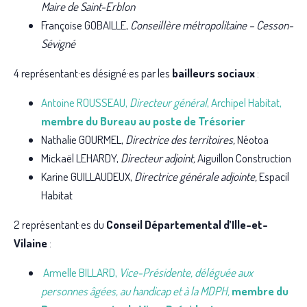
Maire de Saint-Erblon
Françoise GOBAILLE,
Conseillère métropolitaine – Cesson-
Sévigné
4 représentant·es désigné·es par les
bailleurs sociaux
:
Antoine ROUSSEAU,
Directeur général
, Archipel Habitat,
membre du Bureau au poste de Trésorier
Nathalie GOURMEL,
Directrice des territoires,
Néotoa
Mickaël LEHARDY,
Directeur adjoint,
Aiguillon Construction
Karine GUILLAUDEUX,
Directrice générale adjointe,
Espacil
Habitat
2 représentant·es du
Conseil Départemental d’Ille-et-
Vilaine
:
Armelle BILLARD,
Vice-Présidente, déléguée aux
personnes âgées, au handicap et à la MDPH,
membre du