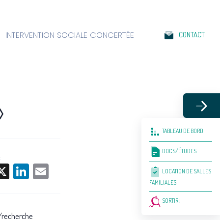
INTERVENTION SOCIALE CONCERTÉE
CONTACT
»
TABLEAU DE BORD
DOCS/ÉTUDES
:
acebook
X
LinkedIn
Email
LOCATION DE SALLES
FAMILIALES
SORTIR !
RS/recherche