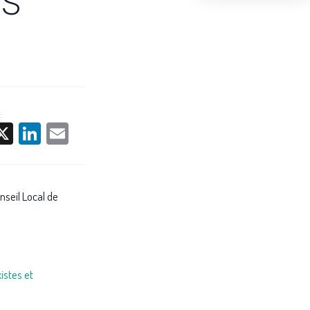
:
acebook
X
LinkedIn
Email
nseil Local de
istes et