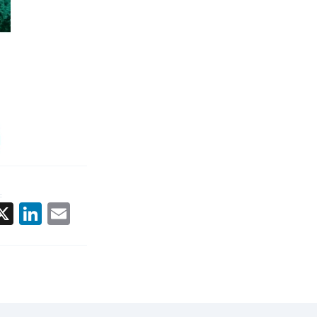
:
acebook
X
LinkedIn
Email