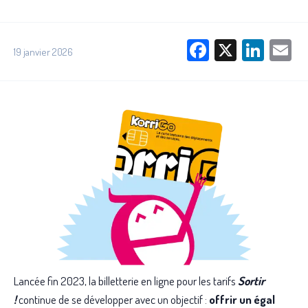
Facebook
X
Link
E
19 janvier 2026
Lancée fin 2023, la billetterie en ligne pour les tarifs
Sortir
!
continue de se développer avec un objectif :
offrir un égal