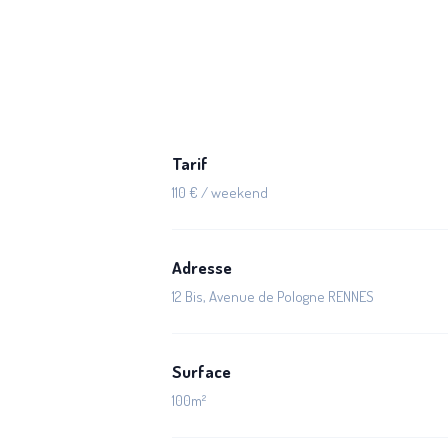
Tarif
110 € / weekend
Adresse
12 Bis, Avenue de Pologne RENNES
Surface
100m²