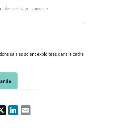
ions saisies soient exploitées dans le cadre
mande
:
acebook
X
LinkedIn
Email