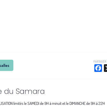
PARTAGER 
salles
F
le du Samara
ISATION limités le SAMEDI de 9H à minuit et le DIMANCHE de 9H à 22H