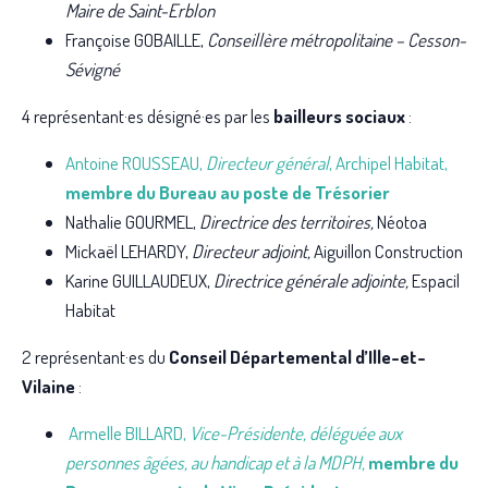
Maire de Saint-Erblon
Françoise GOBAILLE,
Conseillère métropolitaine – Cesson-
Sévigné
4 représentant·es désigné·es par les
bailleurs sociaux
:
Antoine ROUSSEAU,
Directeur général
, Archipel Habitat,
membre du Bureau au poste de Trésorier
Nathalie GOURMEL,
Directrice des territoires,
Néotoa
Mickaël LEHARDY,
Directeur adjoint,
Aiguillon Construction
Karine GUILLAUDEUX,
Directrice générale adjointe,
Espacil
Habitat
2 représentant·es du
Conseil Départemental d’Ille-et-
Vilaine
:
Armelle BILLARD,
Vice-Présidente, déléguée aux
personnes âgées, au handicap et à la MDPH,
membre du