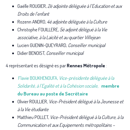
Gaëlle ROUGIER,
2è adjointe déléguée à l’Education et aux
Droits de l’enfant
Rozenn ANDRO,
4è adjointe déléguée à la Culture
Christophe FOUILLERE,
5è adjoint délégué à la Vie
associative, à la Laïcité et au quartier Villejean
Lucien GUENIN-QUEYRARD,
Conseiller municipal
Didier BENOIST,
Conseiller municipal
4 représentant·es désigné·es par
Rennes Métropole
:
Flavie BOUKHENOUFA,
Vice-présidente déléguée à la
Solidarité, à l’Egalité et à la Cohésion sociale,
membre
du Bureau au poste de Secrétaire
Olivier ROULLIER,
Vice-Président délégué à la Jeunesse et
à la Vie étudiante
Matthieu POLLET,
Vice-Président délégué à la Culture, à la
Communication et aux Equipements métropolitains –